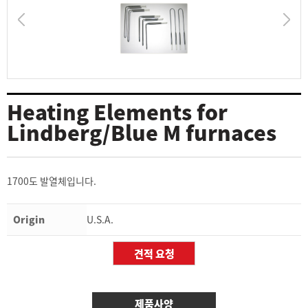
Heating Elements for
Lindberg/Blue M furnaces
1700도 발열체입니다.
Origin
U.S.A.
제품사양