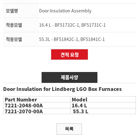
모델명
Door Insulation Assembly
적용모델
16.4 L - BF51732C-1, BF51731C-1
적용모델
55.3L - BF51842C-1, BF51841C-1
제품사양
Door Insulation for Lindberg LGO Box Furnaces
Part Number
Model
7221-2048-00A
16.4 L
7221-2070-00A
55.3 L