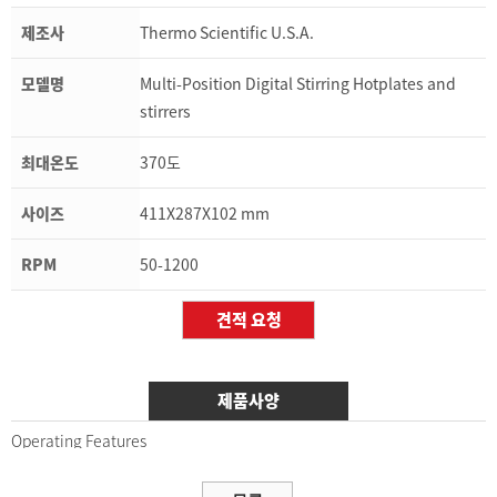
제조사
Thermo Scientific U.S.A.
모델명
Multi-Position Digital Stirring Hotplates and
stirrers
최대온도
370도
사이즈
411X287X102 mm
RPM
50-1200
제품사양
Operating Features